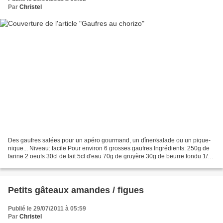
Par
Christel
Des gaufres salées pour un apéro gourmand, un dîner/salade ou un pique-
nique... Niveau: facile Pour environ 6 grosses gaufres Ingrédients: 250g de
farine 2 oeufs 30cl de lait 5cl d'eau 70g de gruyère 30g de beurre fondu 1/2
sachet de levure 100g de chorizo...
Petits gâteaux amandes / figues
Publié le 29/07/2011 à 05:59
Par
Christel