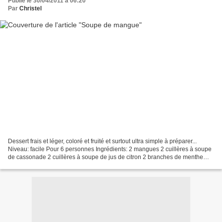
Publié le 30/04/2011 à 06:20
Par
Christel
Dessert frais et léger, coloré et fruité et surtout ultra simple à préparer...
Niveau: facile Pour 6 personnes Ingrédients: 2 mangues 2 cuillères à soupe
de cassonade 2 cuillères à soupe de jus de citron 2 branches de menthe
fraîche (ou 1 cuillère à café...