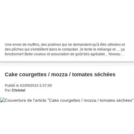
Une envie de muffins, des pralines qui ne demandent qu'à être utilisées et
des pêches qui s'embêtent dans le compotier. Je tente le mélange et .... ça
fonctionne!! Belle couleur et association de goût très agréable... Niveau:
facile Pour 30 mini muffins...
Cake courgettes / mozza / tomates séchées
Publié le 02/09/2010 à 07:00
Par
Christel