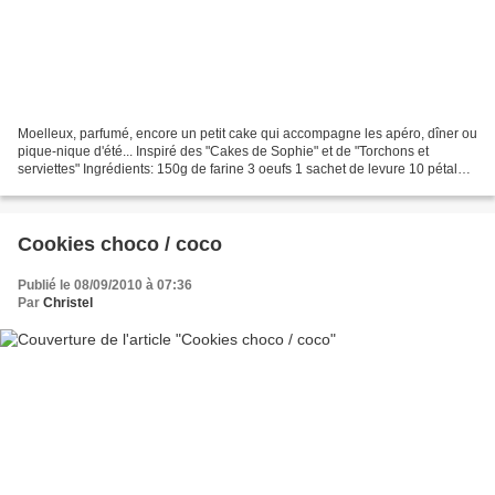
Moelleux, parfumé, encore un petit cake qui accompagne les apéro, dîner ou
pique-nique d'été... Inspiré des "Cakes de Sophie" et de "Torchons et
serviettes" Ingrédients: 150g de farine 3 oeufs 1 sachet de levure 10 pétales
de tomates séchées 15cl de lait...
Cookies choco / coco
Publié le 08/09/2010 à 07:36
Par
Christel