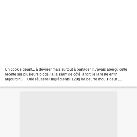
Un cookie géant... à dévorer mais surtout à partager !! J'avais aperçu cette
recette sur plusieurs blogs, la laissant de côté, à tort, je la teste enfin
aujourd'hui... Une réussite!! Ingrédients: 120g de beurre mou 1 oeuf 1
cuillère à café d'extrait de...