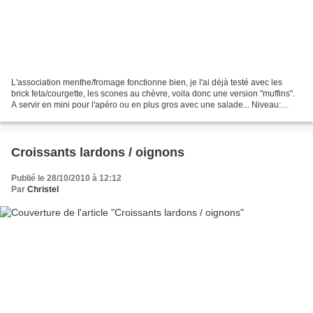
L'association menthe/fromage fonctionne bien, je l'ai déjà testé avec les
brick feta/courgette, les scones au chèvre, voila donc une version "muffins".
A servir en mini pour l'apéro ou en plus gros avec une salade... Niveau:
facile Pour environ 15 mini...
Croissants lardons / oignons
Publié le 28/10/2010 à 12:12
Par
Christel