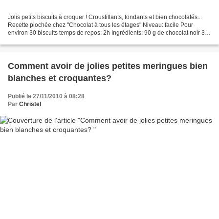
Jolis petits biscuits à croquer ! Croustillants, fondants et bien chocolatés...
Recette piochée chez "Chocolat à tous les étages" Niveau: facile Pour
environ 30 biscuits temps de repos: 2h Ingrédients: 90 g de chocolat noir 30
g de beurre 100 g de farine...
Comment avoir de jolies petites meringues bien
blanches et croquantes?
Publié le 27/11/2010 à 08:28
Par
Christel