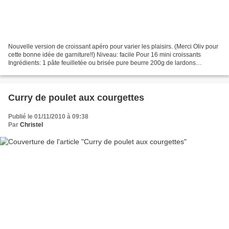
Nouvelle version de croissant apéro pour varier les plaisirs. (Merci Oliv pour
cette bonne idée de garniture!!) Niveau: facile Pour 16 mini croissants
Ingrédients: 1 pâte feuilletée ou brisée pure beurre 200g de lardons
alumettes fumés 2 oignons 1 cuillère...
Curry de poulet aux courgettes
Publié le 01/11/2010 à 09:38
Par
Christel