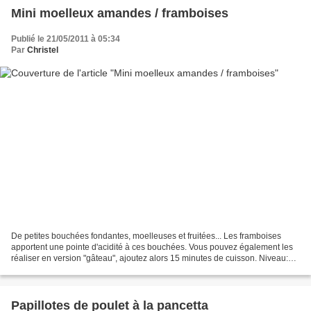
Mini moelleux amandes / framboises
Publié le 21/05/2011 à 05:34
Par
Christel
De petites bouchées fondantes, moelleuses et fruitées... Les framboises
apportent une pointe d'acidité à ces bouchées. Vous pouvez également les
réaliser en version "gâteau", ajoutez alors 15 minutes de cuisson. Niveau:
facile Pour 20 à 25 mini moelleux...
Papillotes de poulet à la pancetta