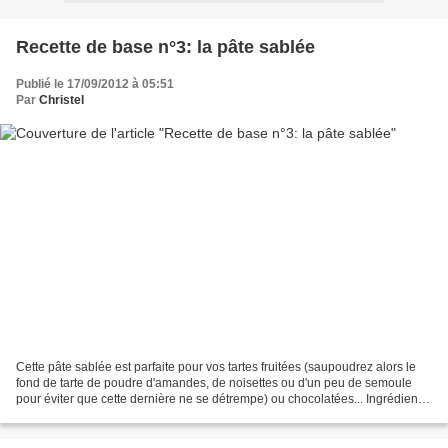
Recette de base n°3: la pâte sablée
Publié le 17/09/2012 à 05:51
Par
Christel
Cette pâte sablée est parfaite pour vos tartes fruitées (saupoudrez alors le
fond de tarte de poudre d'amandes, de noisettes ou d'un peu de semoule
pour éviter que cette dernière ne se détrempe) ou chocolatées... Ingrédients:
120 g de beurre à température...