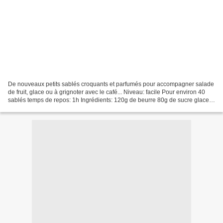
De nouveaux petits sablés croquants et parfumés pour accompagner salade
de fruit, glace ou à grignoter avec le café... Niveau: facile Pour environ 40
sablés temps de repos: 1h Ingrédients: 120g de beurre 80g de sucre glace
30g de cacao non sucré 1 jaune...