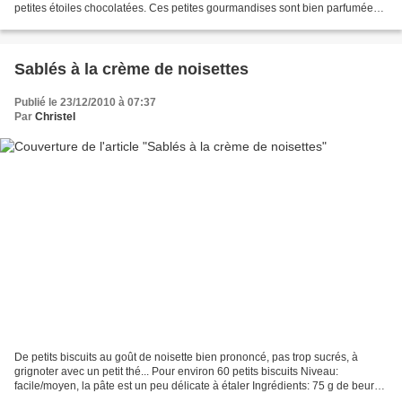
petites étoiles chocolatées. Ces petites gourmandises sont bien parfumées
et délicieusement croustillantes......
Sablés à la crème de noisettes
Publié le 23/12/2010 à 07:37
Par
Christel
De petits biscuits au goût de noisette bien prononcé, pas trop sucrés, à
grignoter avec un petit thé... Pour environ 60 petits biscuits Niveau:
facile/moyen, la pâte est un peu délicate à étaler Ingrédients: 75 g de beurre
40 g de cassonade 1 oeuf 8g...