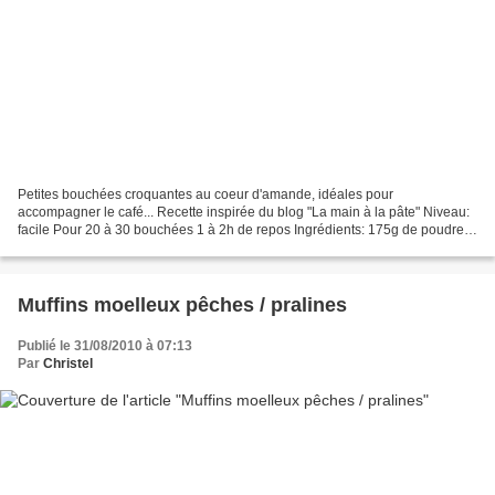
Petites bouchées croquantes au coeur d'amande, idéales pour
accompagner le café... Recette inspirée du blog "La main à la pâte" Niveau:
facile Pour 20 à 30 bouchées 1 à 2h de repos Ingrédients: 175g de poudre
d'amandes 50 g de sucre semoule 1 cuillère...
Muffins moelleux pêches / pralines
Publié le 31/08/2010 à 07:13
Par
Christel