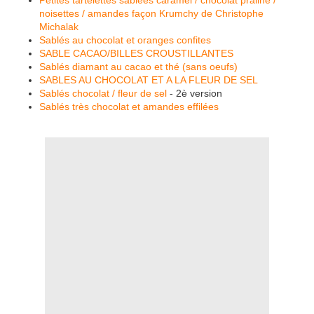
Petites tartelettes sablées caramel / chocolat praliné /
noisettes / amandes façon Krumchy de Christophe
Michalak
Sablés au chocolat et oranges confites
SABLE CACAO/BILLES CROUSTILLANTES
Sablés diamant au cacao et thé (sans oeufs)
SABLES AU CHOCOLAT ET A LA FLEUR DE SEL
Sablés chocolat / fleur de sel
- 2è version
Sablés très chocolat et amandes effilées