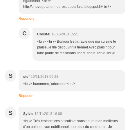
également :<br />
http://unevegetariennepresqueparfaite.blogspot.fr/<br />
Répondre
C
Christel
16/11/2013 15:21
<br /> <br /> Bonjour Betty, ravie que ma cuisine te
plaise, je file découvrir la tienne! Avec plaisir pour
faire partie de tes favoris.<br /> <br /> <br /> <br />
S
stef
16/11/2013 09:28
<br /> hummmm j'adoreeee<br />
Répondre
S
Sylvie
15/11/2013 16:08
<br /> Très tentants ces biscuits et sans doute bien meilleurs
d'un point de vue nutritionnel que ceux du commerce. Je