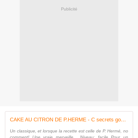
Publicité
CAKE AU CITRON DE P.HERME - C secrets gourmands!! Blog de cuisine, recettes faciles, à préparer à l'avance, ...
Un classique, et lorsque la recette est celle de P. Hermé, no
comment! Une vraie merveille... Niveau: facile Pour un