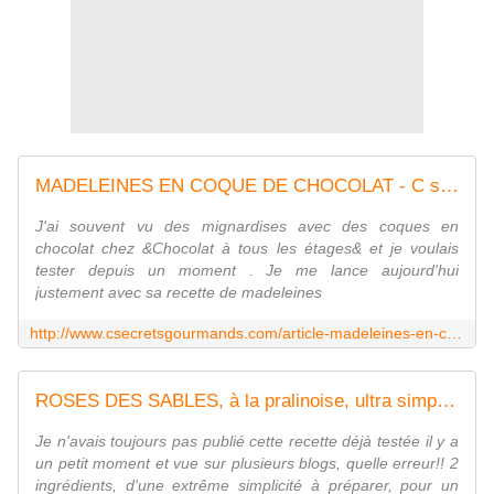
MADELEINES EN COQUE DE CHOCOLAT - C secrets gourmands!! Blog de cuisine, recettes faciles, à préparer à l'avance, ...
J'ai souvent vu des mignardises avec des coques en
chocolat chez &Chocolat à tous les étages& et je voulais
tester depuis un moment . Je me lance aujourd'hui
justement avec sa recette de madeleines
http://www.csecretsgourmands.com/article-madeleines-en-coque-de-chocolat-57522444.html
ROSES DES SABLES, à la pralinoise, ultra simples, ultra bonnes!! - C secrets gourmands!! Blog de cuisine, recettes faciles, à préparer à l'avance, ...
Je n'avais toujours pas publié cette recette déjà testée il y a
un petit moment et vue sur plusieurs blogs, quelle erreur!! 2
ingrédients, d'une extrême simplicité à préparer, pour un