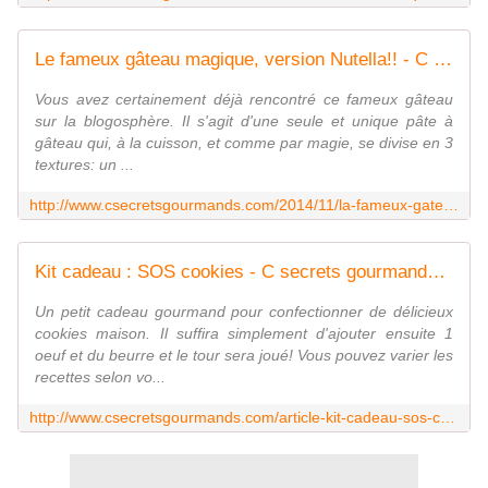
Le fameux gâteau magique, version Nutella!! - C secrets gourmands!! Blog de cuisine, recettes faciles, à préparer à l'avance, ...
Vous avez certainement déjà rencontré ce fameux gâteau
sur la blogosphère. Il s'agit d'une seule et unique pâte à
gâteau qui, à la cuisson, et comme par magie, se divise en 3
textures: un ...
http://www.csecretsgourmands.com/2014/11/la-fameux-gateau-magique-version-nutella.html
Kit cadeau : SOS cookies - C secrets gourmands!! Blog de cuisine, recettes faciles, à préparer à l'avance, ...
Un petit cadeau gourmand pour confectionner de délicieux
cookies maison. Il suffira simplement d'ajouter ensuite 1
oeuf et du beurre et le tour sera joué! Vous pouvez varier les
recettes selon vo...
http://www.csecretsgourmands.com/article-kit-cadeau-sos-cookies-121511411.html