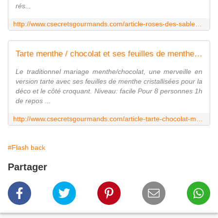
rés...
http://www.csecretsgourmands.com/article-roses-des-sables-a-la-pralinoise-ultra-simples-ultra-bonnes-99821123.html
Tarte menthe / chocolat et ses feuilles de menthe cristallisées - C secrets gourmands!! Blog de cuisine, recettes faciles, à préparer à l'avance, ...
Le traditionnel mariage menthe/chocolat, une merveille en
version tarte avec ses feuilles de menthe cristallisées pour la
déco et le côté croquant. Niveau: facile Pour 8 personnes 1h
de repos ...
http://www.csecretsgourmands.com/article-tarte-chocolat-menthe-et-ses-feuilles-de-menthe-cristalisees-117141863.html
#Flash back
Partager