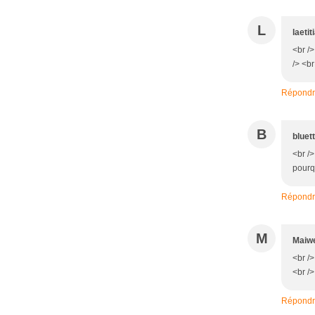
L
laetit
<br />
/> <br
Répond
B
bluet
<br />
pourqu
Répond
M
Maiw
<br />
<br />
Répond