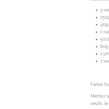
3 oe
250g
40g
1 cu
50cl
80g
1 pi
1 sa
Faites fo
Mettez la
oeufs, le