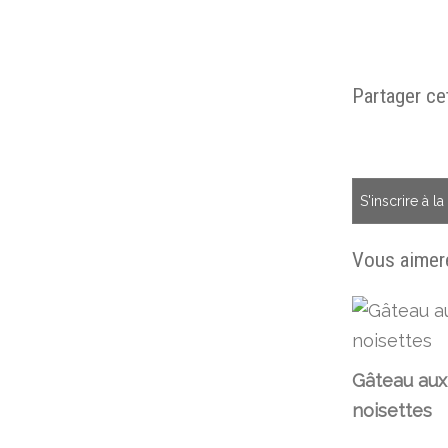
Partager cet
S'inscrire à l
Vous aimere
Gâteau aux
noisettes