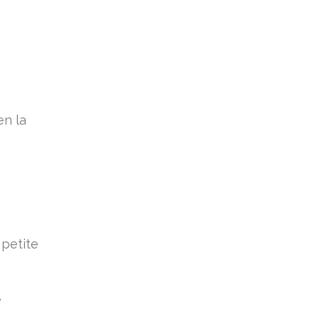
en la
 petite
e