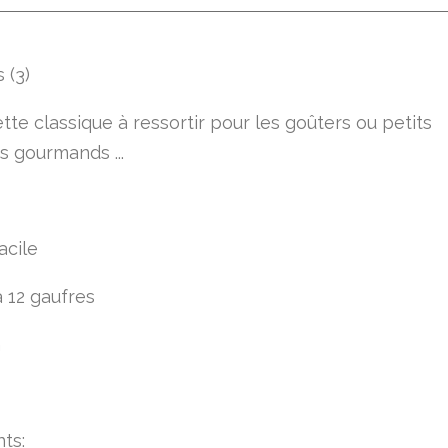
tte classique à ressortir pour les goûters ou petits
s gourmands ...
acile
à 12 gaufres
h
nts
: