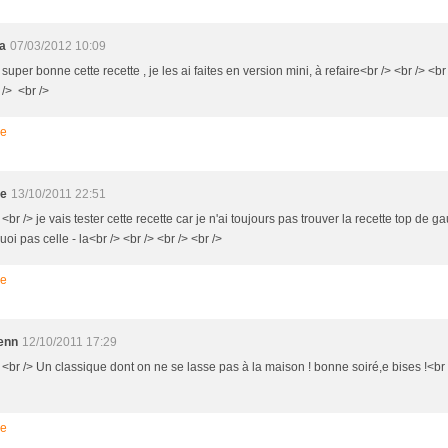
ia
07/03/2012 10:09
 super bonne cette recette , je les ai faites en version mini, à refaire<br /> <br /> <br
 /> <br />
re
te
13/10/2011 22:51
 <br /> je vais tester cette recette car je n'ai toujours pas trouver la recette top de ga
oi pas celle - la<br /> <br /> <br /> <br />
re
enn
12/10/2011 17:29
 <br /> Un classique dont on ne se lasse pas à la maison ! bonne soiré,e bises !<br /
re