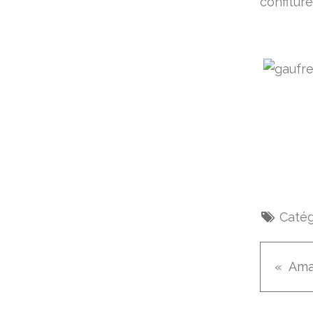
confiture,.
Catég
Ama