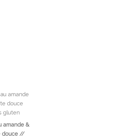
u amande &
 douce //