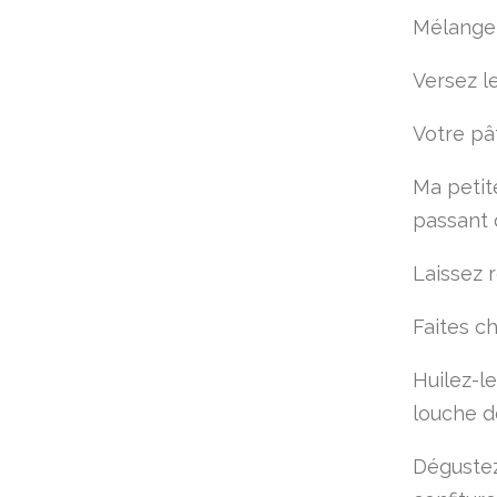
Mélangez 
Versez l
Votre pâ
Ma petit
passant 
Laissez 
Faites ch
Huilez-le
louche d
Dégustez