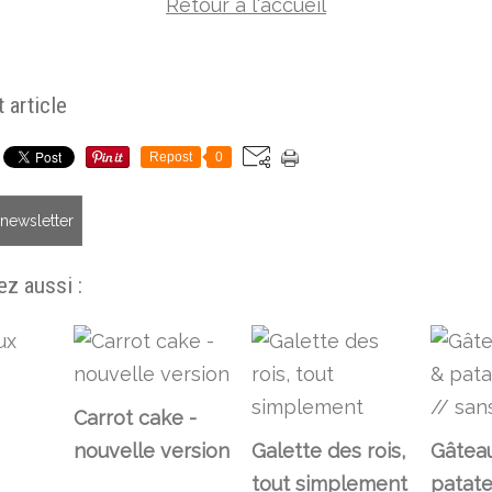
Retour à l'accueil
 article
Repost
0
a newsletter
z aussi :
Carrot cake -
nouvelle version
Galette des rois,
Gâtea
tout simplement
patate