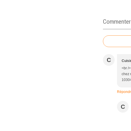
Commenter c
C
Cuisi
<br />
chez m
10304
Répond
C