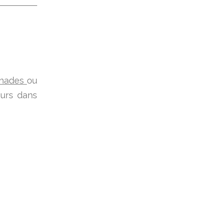
inades
ou
ours dans