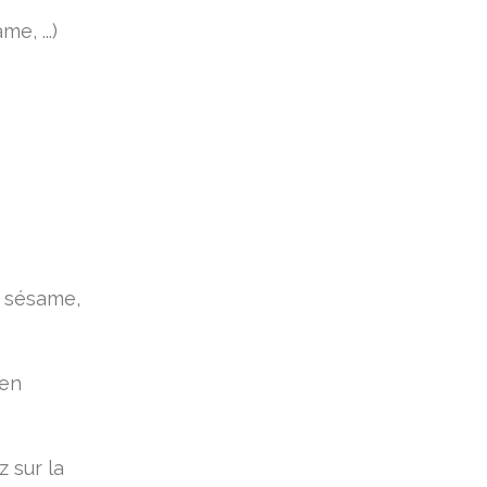
e, ...)
, sésame,
 en
 sur la