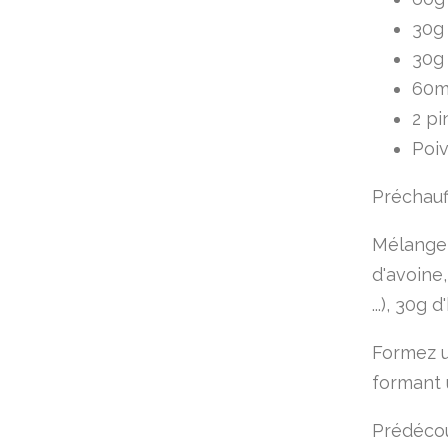
30g 
30g 
60m
2 pi
Poi
Préchauff
Mélangez
d'avoine
...), 30g 
Formez u
formant 
Prédécou