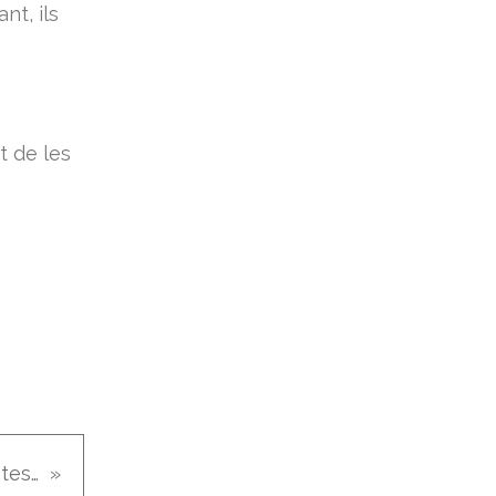
nt, ils
t de les
Barres avoine, chocolat, cacahuètes, gourmandes et healthy