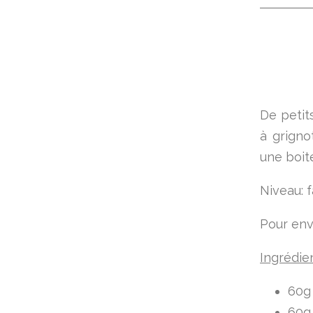
De petit
à grigno
une boit
Niveau: f
Pour env
Ingrédie
60g 
60g 