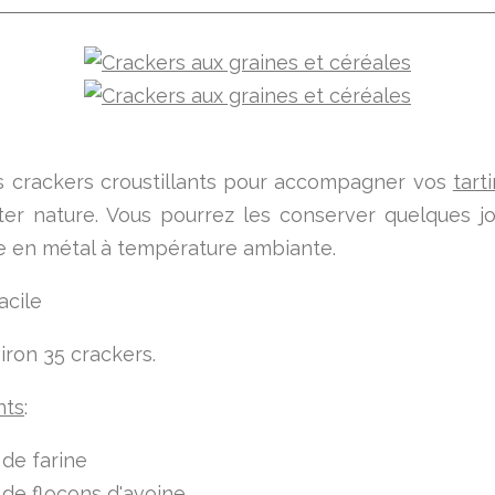
s crackers croustillants pour accompagner vos
tart
ter nature. Vous pourrez les conserver quelques j
e en métal à température ambiante.
acile
iron 35 crackers.
nts
:
de farine
de flocons d'avoine