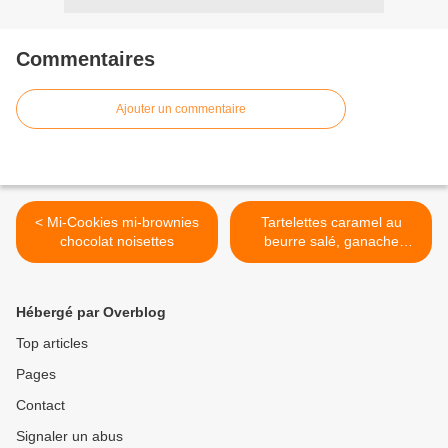
Commentaires
Ajouter un commentaire
< Mi-Cookies mi-brownies
Tartelettes caramel au
chocolat noisettes
beurre salé, ganache
chocolat, ganache pâte à
tartiner et noisettes sur un
palet breton chocolat >
Hébergé par Overblog
Top articles
Pages
Contact
Signaler un abus