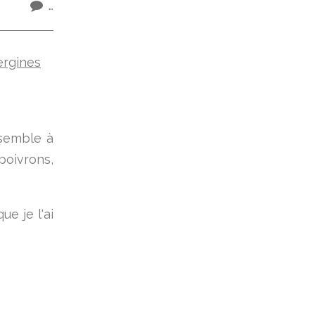
…
ssemble à
oivrons,
e je l'ai