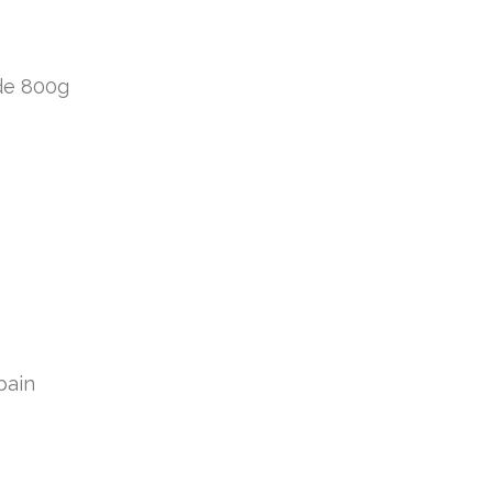
 de 800g
pain