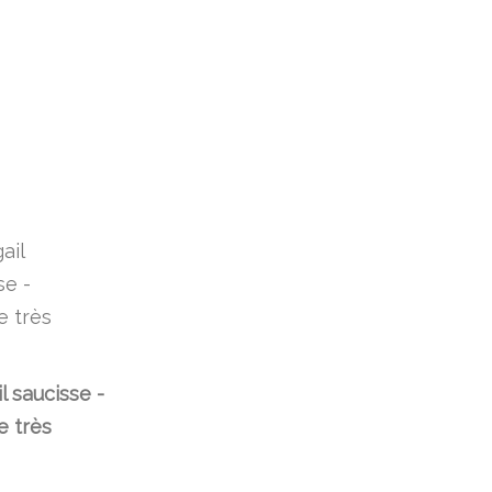
l saucisse -
e très
!