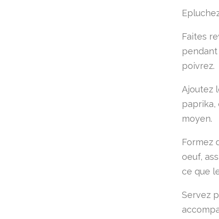
Epluchez
Faites r
pendant 2
poivrez.
Ajoutez 
paprika,
moyen.
Formez d
oeuf, as
ce que le
Servez p
accompag