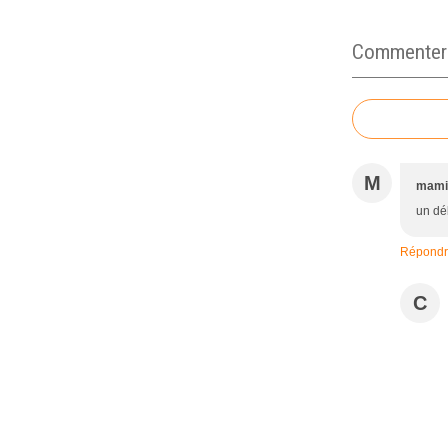
Commenter c
M
mamie
un dél
Répond
C