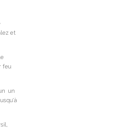
e
alez et
le
r feu
cun un
jusqu'à
il,