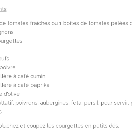
nts
:
de tomates fraîches ou 1 boites de tomates pelées
ignons
ourgettes
eufs
 poivre
illère à café cumin
illère à café paprika
e d'olive
ltatif: poivrons, aubergines, feta, persil, pour servir:
s
pluchez et coupez les courgettes en petits dés.