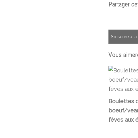
Partager cet
S'inscrire à l
Vous aimere
Boulettes 
boeuf/vea
fèves aux 