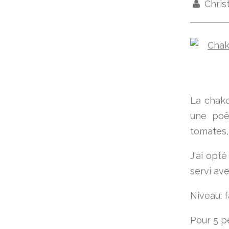
Chris
La chakc
une poê
tomates, 
J'ai opt
servi ave
Niveau: f
Pour 5 p