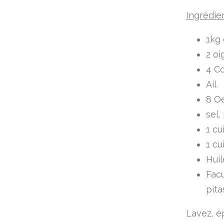
Ingrédie
1kg 
2 o
4 C
Ail
8 O
sel,
1 cu
1 cu
Huil
Facu
pita
Lavez, é