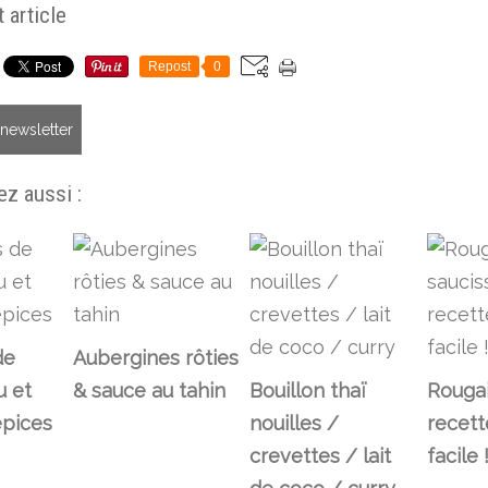
 article
Repost
0
a newsletter
z aussi :
de
Aubergines rôties
u et
& sauce au tahin
Bouillon thaï
Rougai
épices
nouilles /
recett
crevettes / lait
facile 