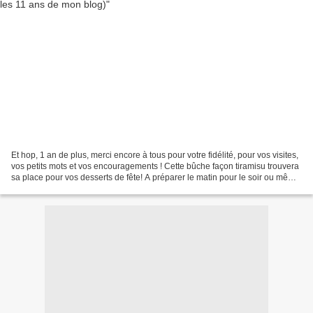
Et hop, 1 an de plus, merci encore à tous pour votre fidélité, pour vos visites,
vos petits mots et vos encouragements ! Cette bûche façon tiramisu trouvera
sa place pour vos desserts de fête! A préparer le matin pour le soir ou même
idéalement la veille...