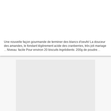
Une nouvelle façon gourmande de terminer des blancs d'oeufs! La douceur
des amandes, le fondant légèrement acide des cranberries, très joli mariage
... Niveau: facile Pour environ 20 biscuits Ingrédients: 200g de poudre
d'amandes 70g de sucre en poudre...