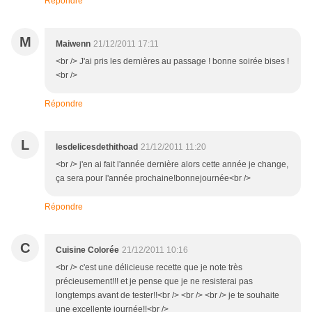
Répondre
M
Maiwenn
21/12/2011 17:11
<br /> J'ai pris les dernières au passage ! bonne soirée bises !
<br />
Répondre
L
lesdelicesdethithoad
21/12/2011 11:20
<br /> j'en ai fait l'année dernière alors cette année je change,
ça sera pour l'année prochaine!bonnejournée<br />
Répondre
C
Cuisine Colorée
21/12/2011 10:16
<br /> c'est une délicieuse recette que je note très
précieusement!!! et je pense que je ne resisterai pas
longtemps avant de tester!!<br /> <br /> <br /> je te souhaite
une excellente journée!!<br />