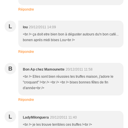
Répondre
L
lou
20/12/2011 14:09
<br /> ça doit etre bien bon à déguster autours du'n bon café...
bonen aprés midi bises Lou<br />
Répondre
B
Bon Ap chez Mamounette
20/12/2011 11:58
<br /> Elles sont bien réussies tes truffes maison, j'adore le
"croquant" !<br /> <br /> <br /> bises bonnes fêtes de fin
d'année<br />
Répondre
L
LadyMilonguera
20/12/2011 11:40
<br /> je les trouve terribles ces truffes !<br />