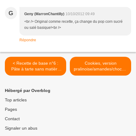
G
Geny (MarronChantilly)
10/10/2012 09:49
<br /> Original comme recette, ça change du pop corn sucré
ou salé basique!<br />
Répondre
< Recette de base n°6 :
Cookies, version
Pâte à tarte sans matière
pralinoise/amandes/chocola
grasse
t >
Hébergé par Overblog
Top articles
Pages
Contact
Signaler un abus