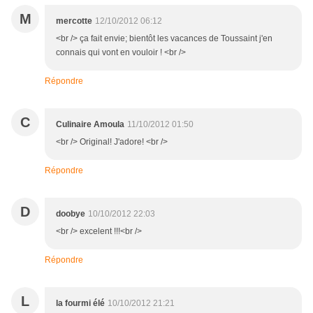
M
mercotte
12/10/2012 06:12
<br /> ça fait envie; bientôt les vacances de Toussaint j'en
connais qui vont en vouloir ! <br />
Répondre
C
Culinaire Amoula
11/10/2012 01:50
<br /> Original! J'adore! <br />
Répondre
D
doobye
10/10/2012 22:03
<br /> excelent !!!<br />
Répondre
L
la fourmi élé
10/10/2012 21:21