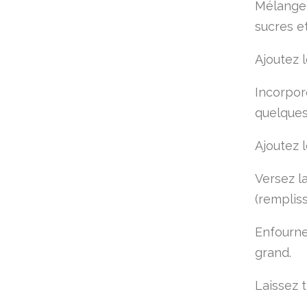
Mélangez 
sucres et
Ajoutez 
Incorpor
quelques
Ajoutez 
Versez l
(rempliss
Enfourne
grand.
Laissez t