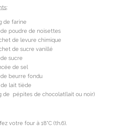
nts
:
 de farine
 de poudre de noisettes
chet de levure chimique
chet de sucre vanillé
 de sucre
ncée de sel
 de beurre fondu
 de lait tiède
 de pépites de chocolat(lait ou noir)
ez votre four à 18°C (th.6).