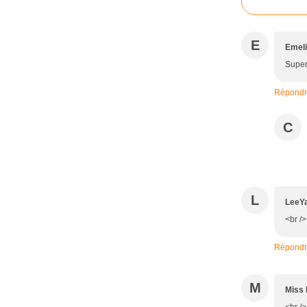
E
Emel
Super 
Répond
C
L
LeeY
<br /
Répond
M
Miss 
<br />