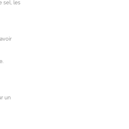
 sel, les
avoir
e.
ur un