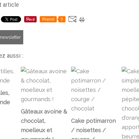
 article
Repost
0
a newsletter
z aussi :
les,
ande
Gâteaux avoine &
chocolat,
Cake potimarron
moelleux et
/ noisettes /