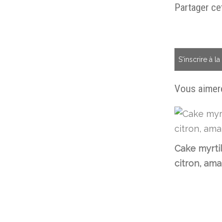
Partager cet
S'inscrire à l
Vous aimere
Cake myrtil
citron, am