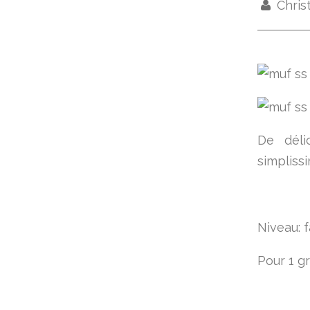
Chris
De déli
simplissi
Niveau: f
Pour 1 g