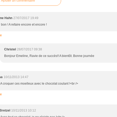
Ajouter un commentaire
ine Hahn
27/07/2017 19:49
bon ! A refaire encore et encore !
re
Christel
28/07/2017 09:38
Bonjour Emeline, Ravie de ce succès!! A bientôt. Bonne journée
aa
10/11/2013 14:47
> A croquer ces moelleux avec le chocolat coulant !<br />
re
Bretzel
10/11/2013 10:12
 Avec tout ce chocolat, je ne résiste pas !<br />