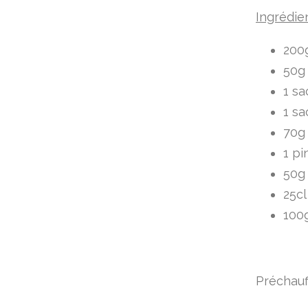
Ingrédie
200g
50g
1 sa
1 sa
70g
1 pi
50g
25cl
100g
Préchauff