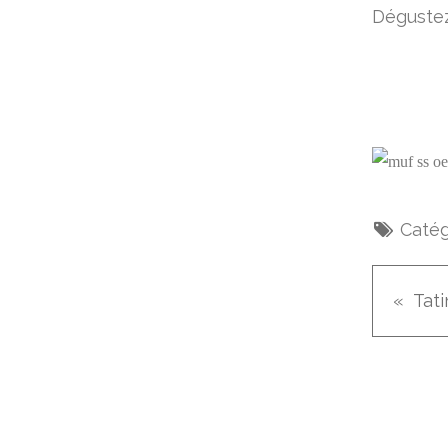
Dégustez.
Catég
Tat