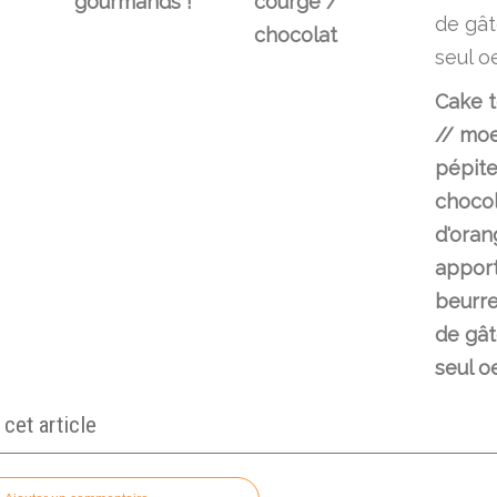
gourmands !
courge /
chocolat
Cake t
// moe
pépite
chocol
d'oran
apport
beurre
de gât
seul o
et article