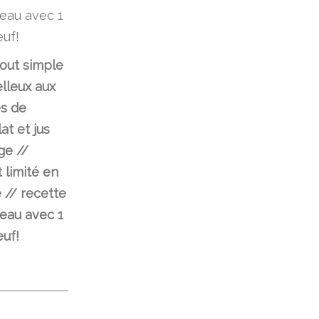
out simple
lleux aux
s de
at et jus
ge //
 limité en
 // recette
eau avec 1
euf!