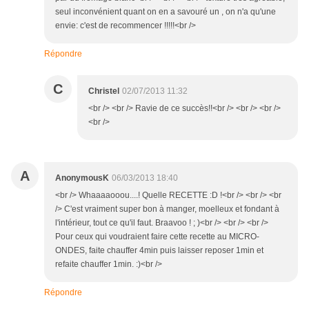
seul inconvénient quant on en a savouré un , on n'a qu'une
envie: c'est de recommencer !!!!!<br />
Répondre
C
Christel
02/07/2013 11:32
<br /> <br /> Ravie de ce succès!!<br /> <br /> <br />
<br />
A
AnonymousK
06/03/2013 18:40
<br /> Whaaaaooou....! Quelle RECETTE :D !<br /> <br /> <br
/> C'est vraiment super bon à manger, moelleux et fondant à
l'intérieur, tout ce qu'il faut. Braavoo ! ; )<br /> <br /> <br />
Pour ceux qui voudraient faire cette recette au MICRO-
ONDES, faite chauffer 4min puis laisser reposer 1min et
refaite chauffer 1min. :)<br />
Répondre