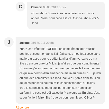
C
Christel
08/03/2013 08:42
<br /> <br /> Bonne idée cette cuisson au micro-
ondes! Merci pour cette astuce. C<br /> <br /> <br />
<br />
J
Juliette
05/12/2011 20:58
<br /> Une véritable TUERIE ! en complément des muffins
pépites et coeur fondants, j'ai réalisé ces moelleux coco sans
matière grasse pour le goûter familial d'anniversaire de ma
fille et, encore une<br /> fois, je n'ai eu que des compliments !
Et comme j'ai eu peur de manquer, j'en avais fait énormément,
ce qui m'a permis d'en amener ce matin au bureau où... je n'ai
eu que des compliments à<br /> nouveau ; on a donc tous eu
de jolies pensées pour toi !!! le chocolat fondant au milieu
crée la surprise, ce moelleux porte bien son nom et son
parfum à la coco est délicat et<br /> savoureux. En plus, c'est
super facile à faire ! Bref, que du bonheur ! Merci C !<br />
Répondre