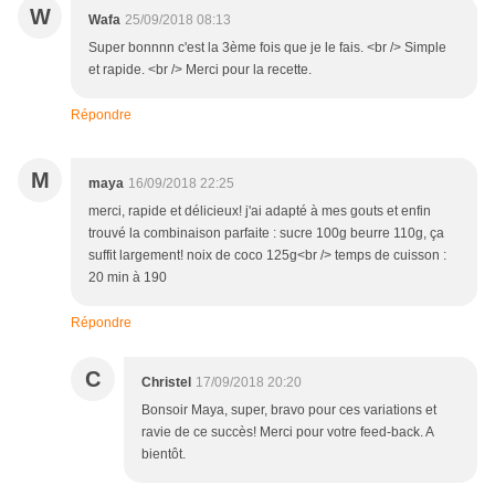
W
Wafa
25/09/2018 08:13
Super bonnnn c'est la 3ème fois que je le fais. <br /> Simple
et rapide. <br /> Merci pour la recette.
Répondre
M
maya
16/09/2018 22:25
merci, rapide et délicieux! j'ai adapté à mes gouts et enfin
trouvé la combinaison parfaite : sucre 100g beurre 110g, ça
suffit largement! noix de coco 125g<br /> temps de cuisson :
20 min à 190
Répondre
C
Christel
17/09/2018 20:20
Bonsoir Maya, super, bravo pour ces variations et
ravie de ce succès! Merci pour votre feed-back. A
bientôt.