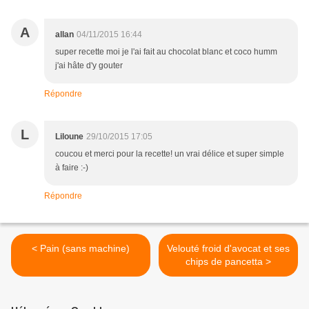
A
allan
04/11/2015 16:44
super recette moi je l'ai fait au chocolat blanc et coco humm
j'ai hâte d'y gouter
Répondre
L
Liloune
29/10/2015 17:05
coucou et merci pour la recette! un vrai délice et super simple
à faire :-)
Répondre
< Pain (sans machine)
Velouté froid d'avocat et ses
chips de pancetta >