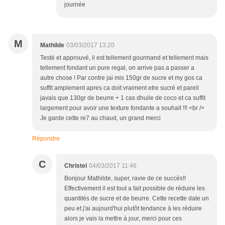
journée
M
Mathilde
03/03/2017 13:20
Testé et approuvé, il est tellement gourmand et tellement mais
tellement fondant un pure regal, on arrive pas a passer a
autre chose ! Par contre jai mis 150gr de sucre et my gos ca
suffit amplement apres ca doit vraiment etre sucré et pareil
javais que 130gr de beurre + 1 cas dhuile de coco et ca suffit
largement pour avoir une texture fondante a souhait !!! <br />
Je garde cette re7 au chaud, un grand merci
Répondre
C
Christel
04/03/2017 11:46
Bonjour Mathilde, super, ravie de ce succès!!
Effectivement il est tout a fait possible de réduire les
quantités de sucre et de beurre. Cette recette date un
peu et j'ai aujourd'hui plutôt tendance à les réduire
alors je vais la mettre à jour, merci pour ces