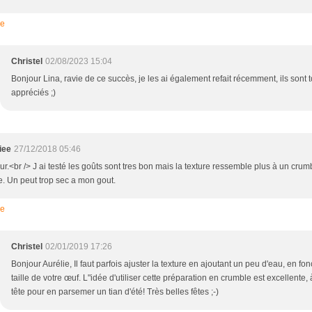
re
Christel
02/08/2023 15:04
Bonjour Lina, ravie de ce succès, je les ai également refait récemment, ils sont 
appréciés ;)
iee
27/12/2018 05:46
r.<br /> J ai testé les goûts sont tres bon mais la texture ressemble plus à un crum
e. Un peut trop sec a mon gout.
re
Christel
02/01/2019 17:26
Bonjour Aurélie, Il faut parfois ajuster la texture en ajoutant un peu d'eau, en fon
taille de votre œuf. L"idée d'utiliser cette préparation en crumble est excellente,
tête pour en parsemer un tian d'été! Très belles fêtes ;-)