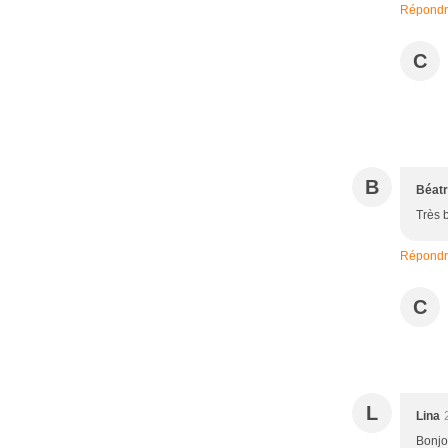
Répond
C
B
Béatr
Très 
Répond
C
L
Lina
Bonjou