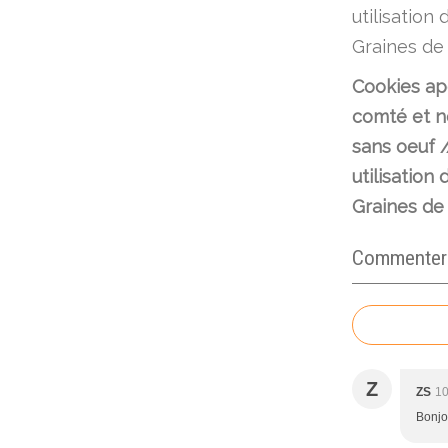
Cookies ap
comté et no
sans oeuf /
utilisation 
Graines de
Commenter c
Z
ZS
10
Bonjou