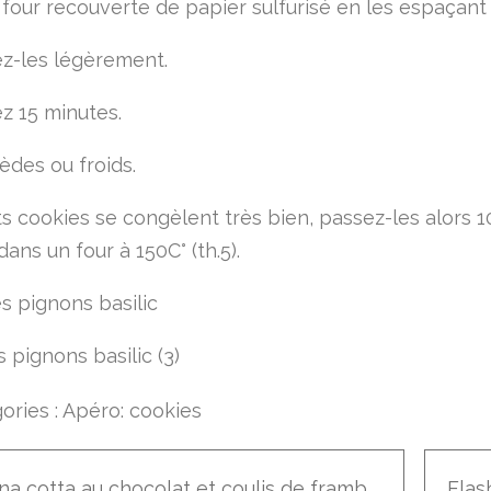
 four recouverte de papier sulfurisé en les espaçant 
ez-les légèrement.
z 15 minutes.
èdes ou froids.
ts cookies se congèlent très bien, passez-les alors 1
ans un four à 150C° (th.5).
ories :
Apéro: cookies
Panna cotta au chocolat et coulis de framboise (à l'agar-agar)