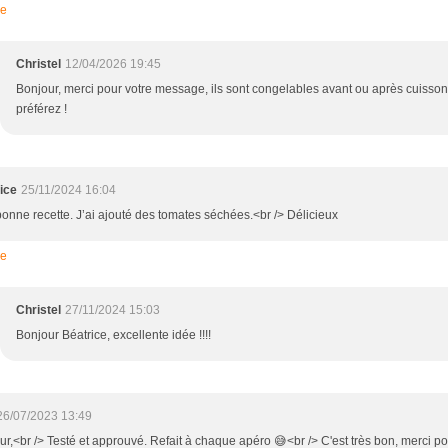
re
Christel
12/04/2026 19:45
Bonjour, merci pour votre message, ils sont congelables avant ou après cuiss
préférez !
ice
25/11/2024 16:04
bonne recette. J’ai ajouté des tomates séchées.<br /> Délicieux
re
Christel
27/11/2024 15:03
Bonjour Béatrice, excellente idée !!!!
26/07/2023 13:49
r,<br /> Testé et approuvé. Refait à chaque apéro 😅<br /> C'est très bon, merci pou