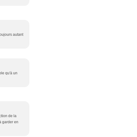
toujours autant
ble qu'à un
ction de la
 à garder en