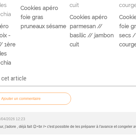
Cookies apéro
foie gras
Cookies apéro
Cooki
éro
pruneaux sésame
parmesan //
foie gr
ix -
basilic // jambon
secs /
/ 1ère
cuit
courg
des
 chia
et article
Ajouter un commentaire
/04/2026 12:23
r, j'adore , déjà fait 😉<br /> c'est possible de les préparer à l'avance et congeler 