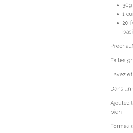
30g 
1 cu
20 f
basi
Préchauff
Faites gr
Lavez et 
Dans un s
Ajoutez l
bien.
Formez d