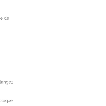
pe de
.
élangez
 plaque