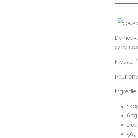
De nouve
estivales.
Niveau: f
Pour env
Ingrédie
140g
60g
1 oe
50g