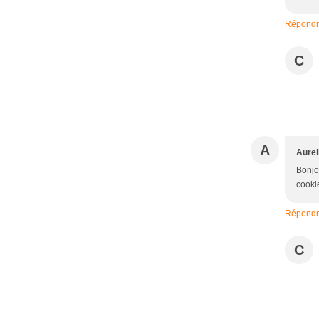
Répond
C
A
Aurel
Bonjou
cooki
Répond
C