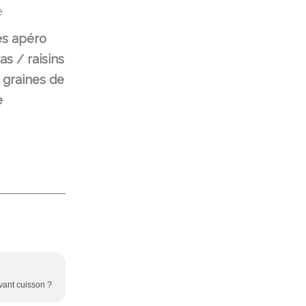
es apéro
as / raisins
 graines de
e
avant cuisson ?