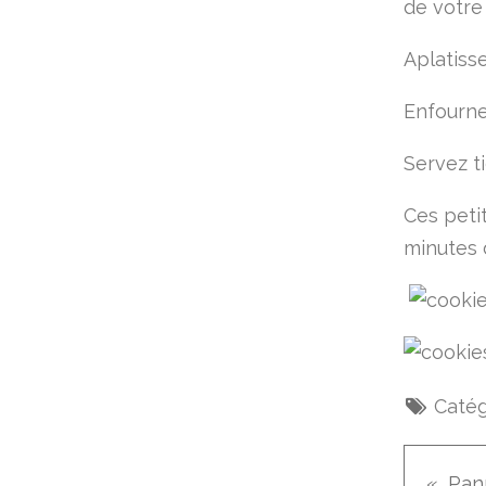
de votre
Aplatiss
Enfourne
Servez ti
Ces peti
minutes d
Catég