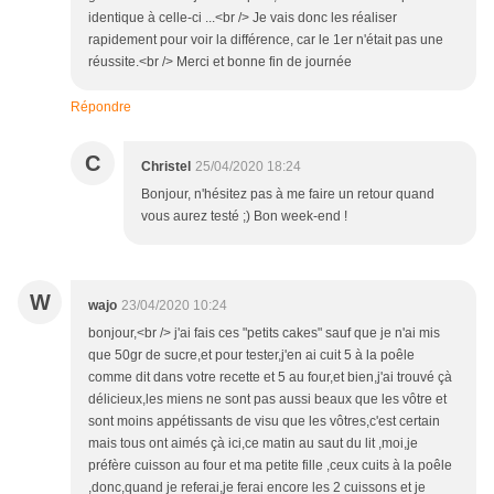
identique à celle-ci ...<br /> Je vais donc les réaliser
rapidement pour voir la différence, car le 1er n'était pas une
réussite.<br /> Merci et bonne fin de journée
Répondre
C
Christel
25/04/2020 18:24
Bonjour, n'hésitez pas à me faire un retour quand
vous aurez testé ;) Bon week-end !
W
wajo
23/04/2020 10:24
bonjour,<br /> j'ai fais ces "petits cakes" sauf que je n'ai mis
que 50gr de sucre,et pour tester,j'en ai cuit 5 à la poêle
comme dit dans votre recette et 5 au four,et bien,j'ai trouvé çà
délicieux,les miens ne sont pas aussi beaux que les vôtre et
sont moins appétissants de visu que les vôtres,c'est certain
mais tous ont aimés çà ici,ce matin au saut du lit ,moi,je
préfère cuisson au four et ma petite fille ,ceux cuits à la poêle
,donc,quand je referai,je ferai encore les 2 cuissons et je