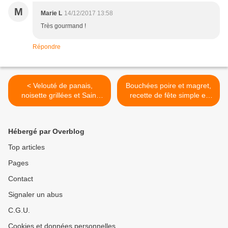
M
Marie L
14/12/2017 13:58
Très gourmand !
Répondre
< Velouté de panais,
Bouchées poire et magret,
noisette grillées et Saint
recette de fête simple et
Jacques
originale >
Hébergé par Overblog
Top articles
Pages
Contact
Signaler un abus
C.G.U.
Cookies et données personnelles