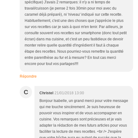
spécifique) J'avais 2 remarques: il n'y a ni temps de
travail/cuisson (je pense 2 fois 30min pour moi avec du
caramel déjà préparé), ni 'niveau' indiqué sur cette recette.
Habituellement, c'est une des choses que j'apprécie le plus
sur vos recettes car je sais à quoi m'en tenir. Par ailleurs, je
consulte souvent vos recettes sur smartphone (donc tout petit
écran) dans ma cuisine, et c'est un peu fastidieux de devoir
monter relire quelle quantité d'ingrédient il faut à chaque
étape des recettes. Nous pourriez-vous remettre la quantité
entre parenthèse au fur et à mesure? En tout cas merci
encore pour tout vos partages!!!!
Répondre
C
Christel
21/01/2018 13:00
Bonjour Isabelle, un grand merci pour votre message
qui me touche sincèrement. Je suis heureuse de
pouvoir vous inspirer et de vous accompagner en
cuisine. Vos remarques sont précieuses et je vais
adapter la rédaction de mes futurs articles pour vous
faciliter la lecture de mes recettes. <br /> J'espère
que votre bûche aura eu autant de succès que la