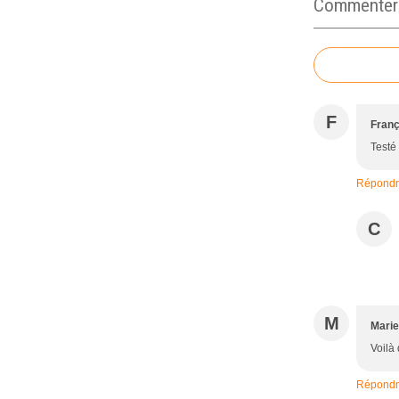
Commenter c
F
Franç
Testé
Répond
C
M
Marie
Voilà 
Répond