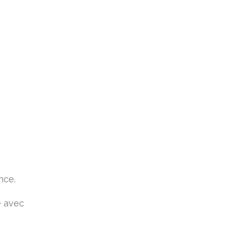
nce.
e avec