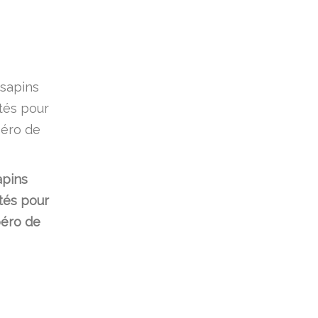
apins
etés pour
éro de