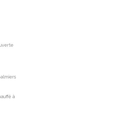
ouverte
palmiers
auffé à