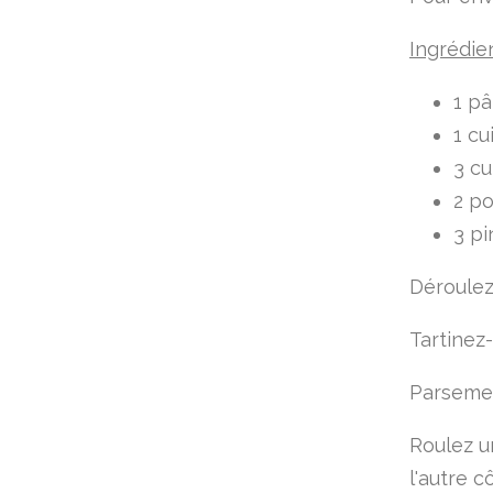
Ingrédie
1 pâ
1 cu
3 cu
2 p
3 p
Déroulez
Tartinez
Parsemez
Roulez u
l'autre c