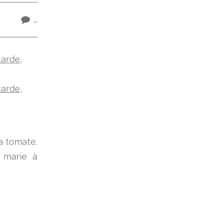
…
a tomate.
 marie à