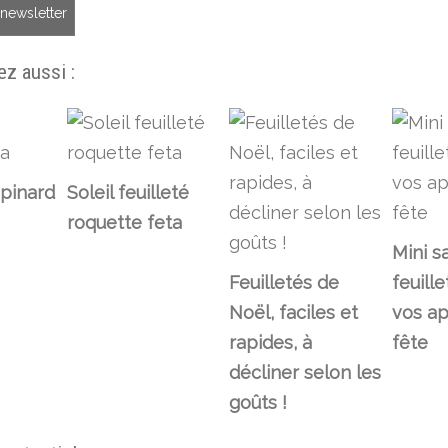
a newsletter
z aussi :
épinard
Soleil feuilleté
roquette feta
Mini s
Feuilletés de
feuill
Noël, faciles et
vos ap
rapides, à
fête
décliner selon les
goûts !