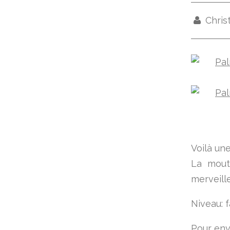
Chris
Voilà un
La mout
merveill
Niveau: f
Pour env