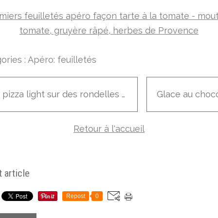
ories :
Apéro: feuilletés
Mini pizza light sur des rondelles de courgettes / garniture au choix: jambon, champignons, chorizo, anchois, ...
Retour à l'accueil
 article
Repost
0