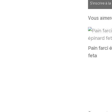
S'inscrire à l
Vous aimere
Pain farci 
feta