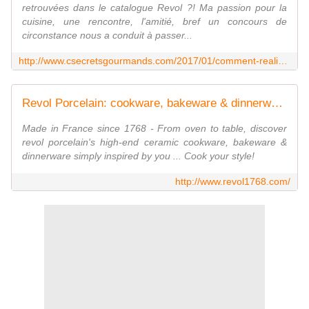
retrouvées dans le catalogue Revol ?! Ma passion pour la
cuisine, une rencontre, l'amitié, bref un concours de
circonstance nous a conduit à passer...
http://www.csecretsgourmands.com/2017/01/comment-realiser-de-jolis-lapins-gourmands-des-meringues-en-forme-de-nuage-pour-un-gouter-doux-et-gourmand.html
Revol Porcelain: cookware, bakeware & dinnerware
Made in France since 1768 - From oven to table, discover
revol porcelain's high-end ceramic cookware, bakeware &
dinnerware simply inspired by you ... Cook your style!
http://www.revol1768.com/