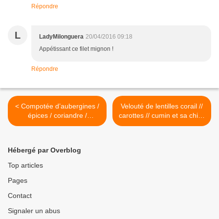
Répondre
L
LadyMilonguera
20/04/2016 09:18
Appétissant ce filet mignon !
Répondre
< Compotée d’aubergines /
Velouté de lentilles corail //
épices / coriandre /
carottes // cumin et sa chips
cacahuètes
de lard >
Hébergé par Overblog
Top articles
Pages
Contact
Signaler un abus